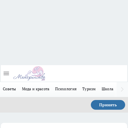
Советы
Мода и красота
Психология
Туризм
Школа
Льго
Принять