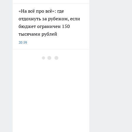
«На всё про всё»: где
отдохнуть за рубежом, если
бюджет ограничен 150
тысячами рублей
20:59
Шторы блэкаут и тюль -
прошлый век: какой
текстиль для окон не
собирает пыль и выглядит
на миллион - 5 вариантов
18:30
Шесть лет работаю на одном
и том же компьютере:
нашла бесплатный способ