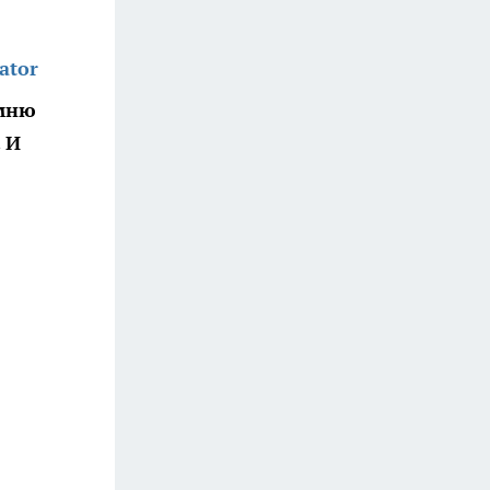
ator
омню
 И