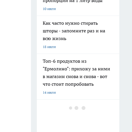
пропорции на 1 литр воды
10 июля
Как часто нужно стирать
шторы - запомните раз и на
всю жизнь
18 июля
Топ-6 продуктов из
"Ермолино": прихожу за ними
в магазин снова и снова - вот
что стоит попробовать
14 июля
Фавориты и разочарования
"Ермолино": что можно брать,
а что лучше обходить стороной
— честный отзыв