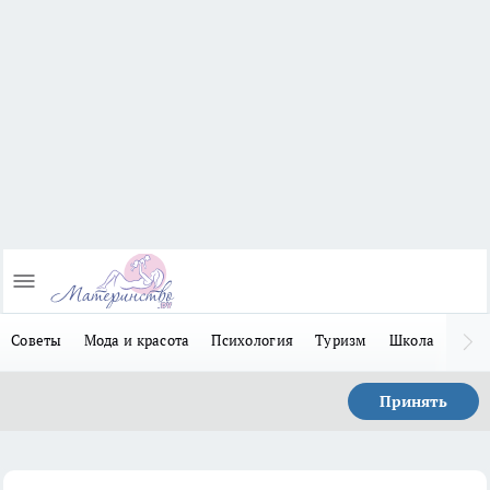
Советы
Мода и красота
Психология
Туризм
Школа
Льго
Принять