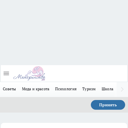
Советы
Мода и красота
Психология
Туризм
Школа
Льго
Принять