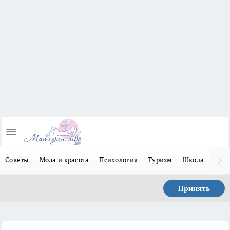
Советы
Мода и красота
Психология
Туризм
Школа
Льго
Принять