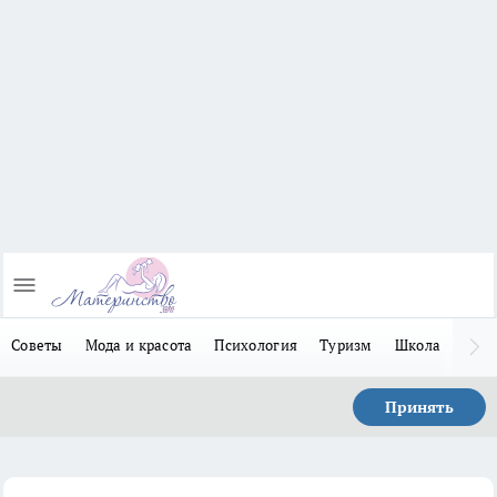
Советы
Мода и красота
Психология
Туризм
Школа
Льго
Принять