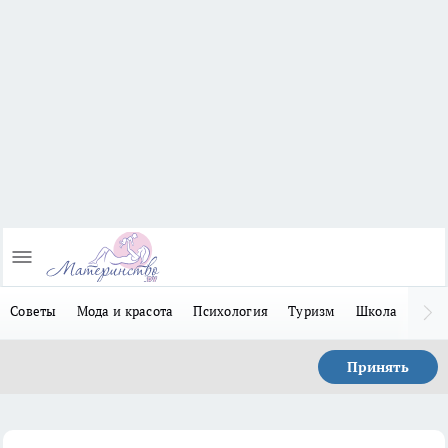
Советы
Мода и красота
Психология
Туризм
Школа
Льго
Принять