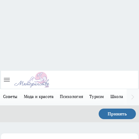
Советы
Мода и красота
Психология
Туризм
Школа
Льго
Принять