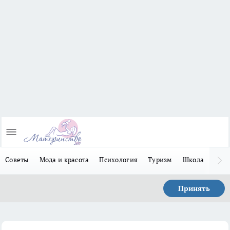
Советы
Мода и красота
Психология
Туризм
Школа
Льго
Принять