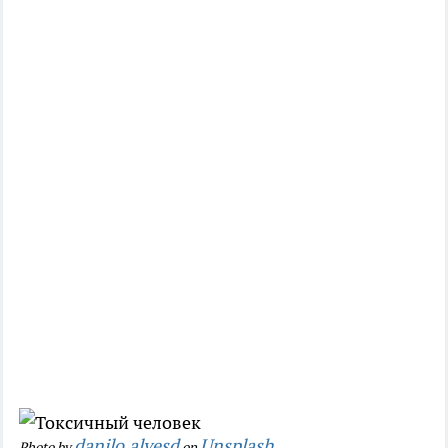
danilo.alvesd
Unsplash
Photo by
on