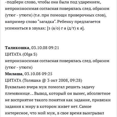
-подбери слово, чтобы она была под ударением,
непроизносимая согласная поверялась след. образом
(утюг - утюги) (т.е. при помощи проверочных слов),
например слово "загадка". Ребенку предлагается
усомниться в звуках: [з (а/о) г а (д/т) к а].
Таликошка
, 03.10.08 09:21
ЦИТАТА (Olga S)
непроизносимая согласная поверялась след. образом
(утюг - утюги)
Милаша
, 03.10.08 09:25
ЦИТАТА (Толяшка @ 3 окт 2008, 09:28)
Буквально вчера муж помогал решить задачу
племяннице. .. Вывод, который он вынес, абсолютное
не восприятие такого понятия как задание, привязки
задания к миру в котором живет нет. Самое
интересное, что мой муж, в свое время выигрывал