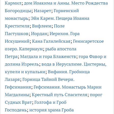
Кармил
;
дом Иоакима и Анны. Место Рождества
Богородицы
;
Назарет
;
Горненский
монастырь
;
Эйн Карем. Пещера Иоанна
Крестителя
;
Вифлеем
;
Поле
Пастушков
;
Иордан
;
Иерихон. Гора
Искушений
;
Кана Галилейская
;
Генисаретское
озеро. Капернаум
;
рыба апостола
Петра
;
Магдала и гора Блаженств
;
гора Фавор и
долина Изреель
;
вода в Иерусалиме. Цистерны,
купели и купальни
;
Вифания. Гробница
Лазаря
;
Горница Тайной Вечери.
Гефсимания
;
Гефсимания. Монастырь Марии
Магдалины
;
Крестный путь Спасителя
;
порог
Судных Врат
;
Голгофа и Гроб
Господень
;
история храма Гроба