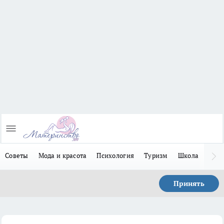
Советы
Мода и красота
Психология
Туризм
Школа
Льго
Принять