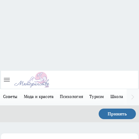
Советы
Мода и красота
Психология
Туризм
Школа
Льго
Принять