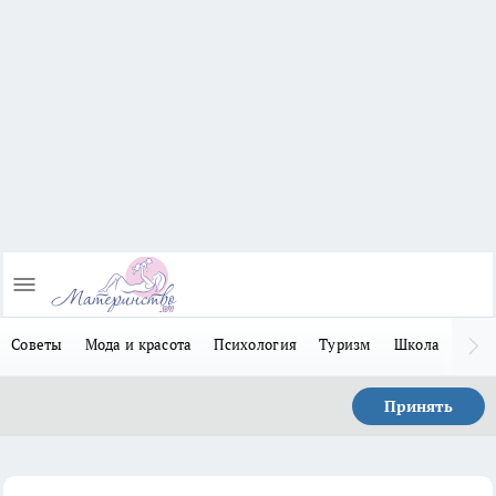
Советы
Мода и красота
Психология
Туризм
Школа
Льго
Принять