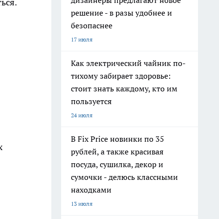
дизайнеры предлагают новое
ься.
решение - в разы удобнее и
безопаснее
17 июля
Как электрический чайник по-
тихому забирает здоровье:
стоит знать каждому, кто им
пользуется
24 июля
В Fix Price новинки по 35
х
рублей, а также красивая
посуда, сушилка, декор и
сумочки - делюсь классными
находками
13 июля