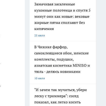
Замачивая засаленные
кухонные полотенца и спустя 5
минут они как новые: вековые
жирные пятна сползают без
кипячения
и
25 июля
В Чижике фарфор,
самоклеящиеся обои, женские
комплекты, подушки,
т
азиатская косметика MINISO и
тюль - делюсь новинками
10 июля
а
"И зачем так мучиться, убери
леску с триммера": сосед
показал, как легко косить