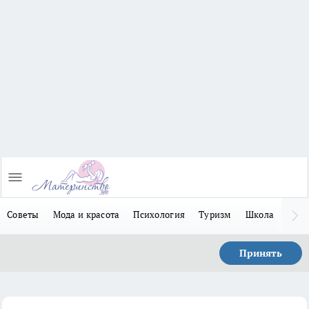
Советы
Мода и красота
Психология
Туризм
Школа
Льго
Принять