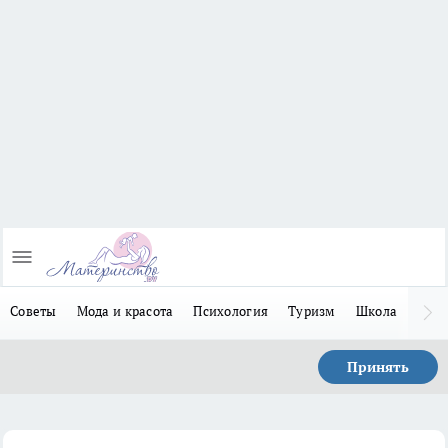
Советы
Мода и красота
Психология
Туризм
Школа
Льго
Принять