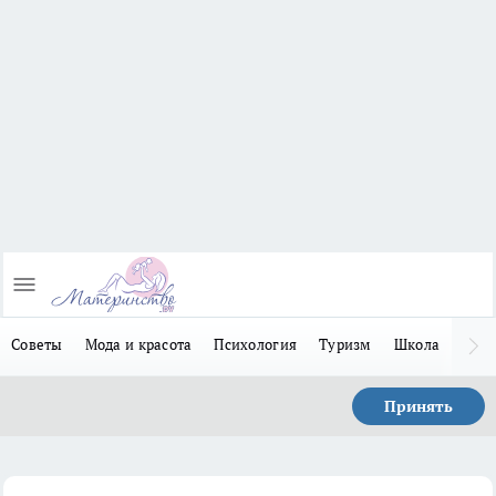
Советы
Мода и красота
Психология
Туризм
Школа
Льго
Принять