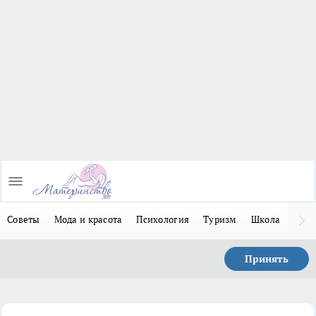
Советы
Мода и красота
Психология
Туризм
Школа
Льго
Принять