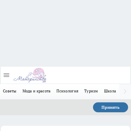
Советы
Мода и красота
Психология
Туризм
Школа
Льго
Принять