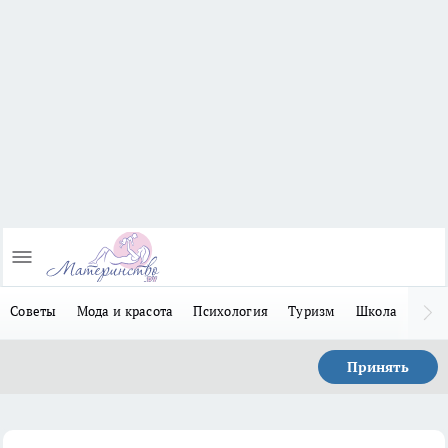
Советы
Мода и красота
Психология
Туризм
Школа
Льго
Принять