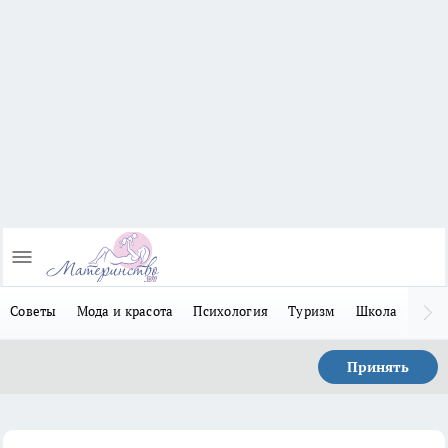
Советы
Мода и красота
Психология
Туризм
Школа
Льго
Принять