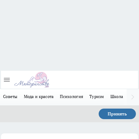
Советы
Мода и красота
Психология
Туризм
Школа
Льго
Принять