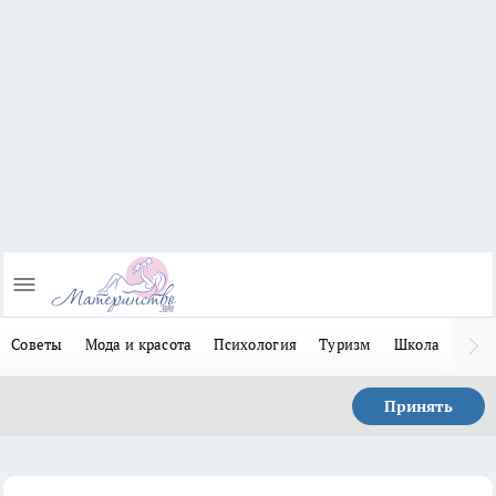
Советы
Мода и красота
Психология
Туризм
Школа
Льго
Принять