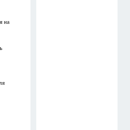
Замачивая засаленные
кухонные полотенца и спустя 5
минут они как новые: вековые
я на
жирные пятна сползают без
кипячения
25 июля
ь
В Чижике фарфор,
самоклеящиеся обои, женские
комплекты, подушки,
азиатская косметика MINISO и
ля
тюль - делюсь новинками
10 июля
"И зачем так мучиться, убери
леску с триммера": сосед
показал, как легко косить