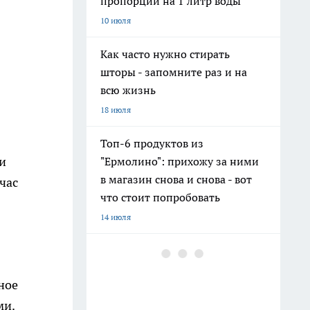
пропорции на 1 литр воды
10 июля
Как часто нужно стирать
шторы - запомните раз и на
всю жизнь
18 июля
Топ-6 продуктов из
и
"Ермолино": прихожу за ними
в магазин снова и снова - вот
час
что стоит попробовать
14 июля
Фавориты и разочарования
"Ермолино": что можно брать,
ное
а что лучше обходить стороной
— честный отзыв
ми.