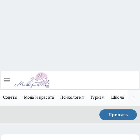
Советы
Мода и красота
Психология
Туризм
Школа
Льго
Принять