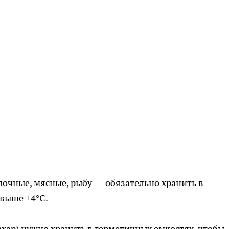
чные, мясные, рыбу — обязательно хранить в
 выше +4°C.
ахар) нужно хранить в герметичных емкостях, чтобы