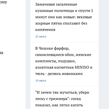
вому
Замачивая засаленные
кухонные полотенца и спустя 5
минут они как новые: вековые
жирные пятна сползают без
кипячения
25 июля
В Чижике фарфор,
нь
самоклеящиеся обои, женские
комплекты, подушки,
азиатская косметика MINISO и
тюль - делюсь новинками
10 июля
"И зачем так мучиться, убери
леску с триммера": сосед
показал, как легко косить