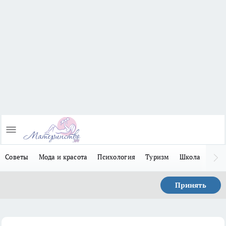
Советы
Мода и красота
Психология
Туризм
Школа
Льго
Принять