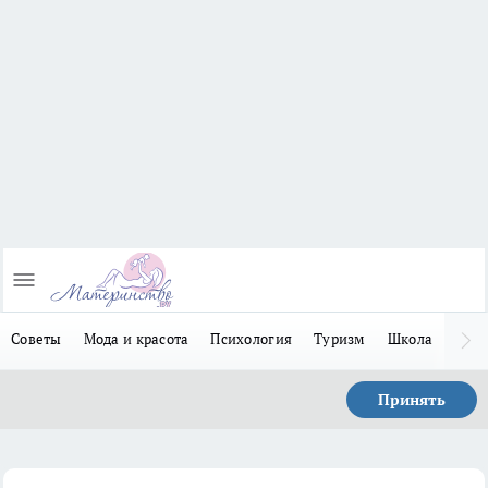
Советы
Мода и красота
Психология
Туризм
Школа
Льго
Принять