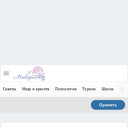
Советы
Мода и красота
Психология
Туризм
Школа
Льго
Принять