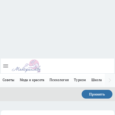
Советы
Мода и красота
Психология
Туризм
Школа
Льго
Принять