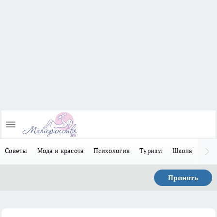
Советы
Мода и красота
Психология
Туризм
Школа
Льго
Принять