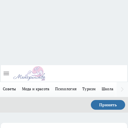
Советы
Мода и красота
Психология
Туризм
Школа
Льго
Принять