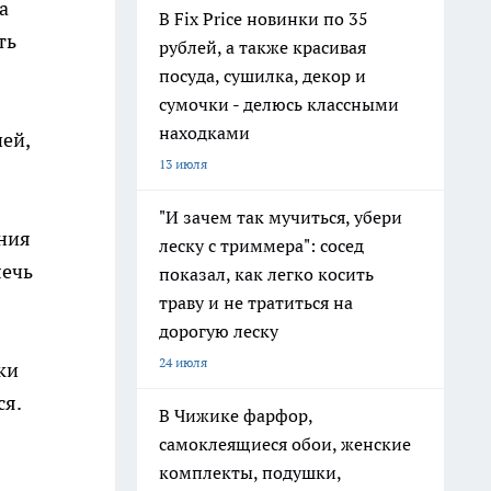
а
В Fix Price новинки по 35
ть
рублей, а также красивая
посуда, сушилка, декор и
сумочки - делюсь классными
находками
ей,
13 июля
"И зачем так мучиться, убери
ания
леску с триммера": сосед
лечь
показал, как легко косить
траву и не тратиться на
дорогую леску
24 июля
ки
ся.
В Чижике фарфор,
самоклеящиеся обои, женские
комплекты, подушки,