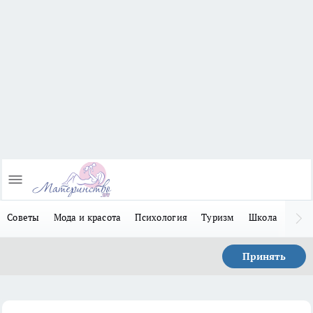
Советы
Мода и красота
Психология
Туризм
Школа
Льго
Принять