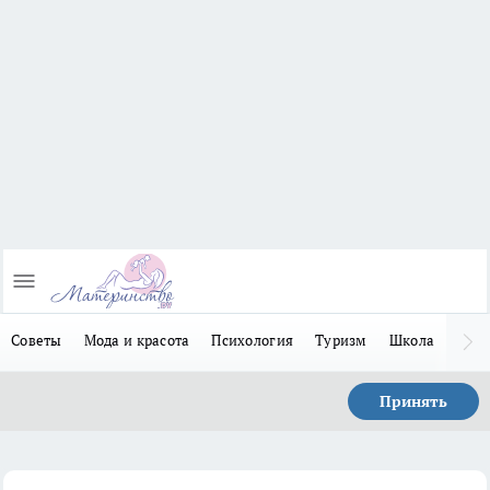
Советы
Мода и красота
Психология
Туризм
Школа
Льго
Принять