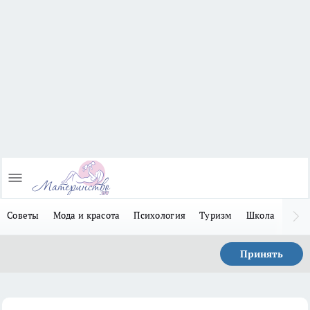
Советы
Мода и красота
Психология
Туризм
Школа
Льго
Принять