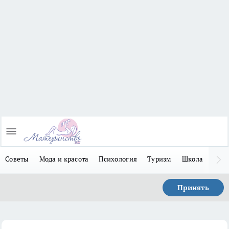
Советы
Мода и красота
Психология
Туризм
Школа
Льго
Принять