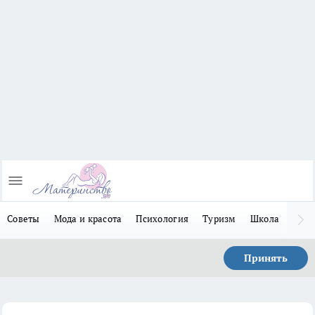
Советы
Мода и красота
Психология
Туризм
Школа
Льго
Принять