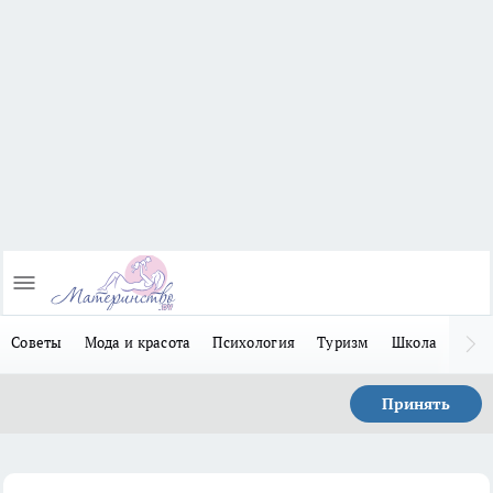
Советы
Мода и красота
Психология
Туризм
Школа
Льго
Принять