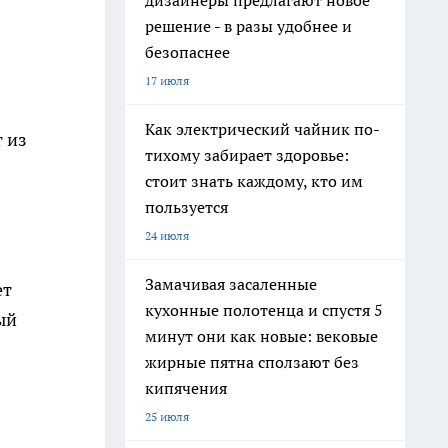
дизайнеры предлагают новое
решение - в разы удобнее и
безопаснее
17 июля
Как электрический чайник по-
 из
тихому забирает здоровье:
стоит знать каждому, кто им
пользуется
24 июля
Замачивая засаленные
ет
кухонные полотенца и спустя 5
ый
минут они как новые: вековые
жирные пятна сползают без
кипячения
25 июля