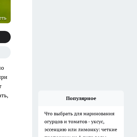
еть
ло
при
т
ть,
Популярное
Что выбрать для маринования
огурцов и томатов - уксус,
эссенцию или лимонку: четкие