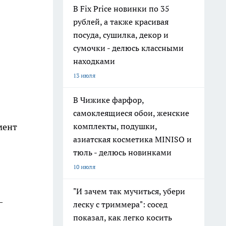
В Fix Price новинки по 35
рублей, а также красивая
посуда, сушилка, декор и
сумочки - делюсь классными
находками
13 июля
В Чижике фарфор,
самоклеящиеся обои, женские
комплекты, подушки,
мент
азиатская косметика MINISO и
тюль - делюсь новинками
10 июля
"И зачем так мучиться, убери
—
леску с триммера": сосед
показал, как легко косить