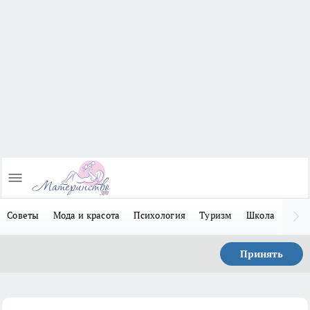
Советы
Мода и красота
Психология
Туризм
Школа
Льго
Принять