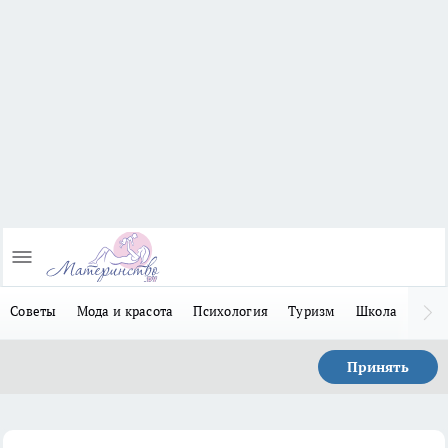
Советы
Мода и красота
Психология
Туризм
Школа
Льго
Принять