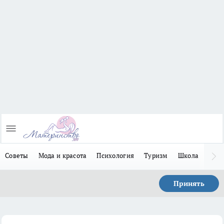
Советы
Мода и красота
Психология
Туризм
Школа
Льго
Принять