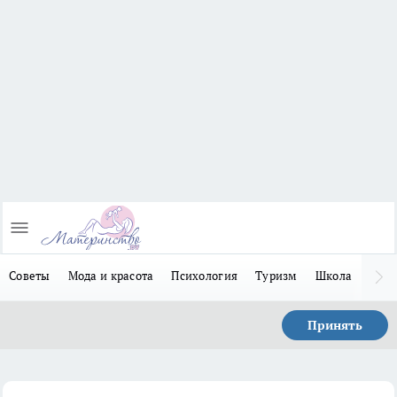
Советы
Мода и красота
Психология
Туризм
Школа
Льго
Принять