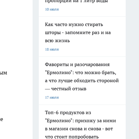
пропорции на 1 литр воды
10 июля
Как часто нужно стирать
шторы - запомните раз и на
всю жизнь
18 июля
Фавориты и разочарования
ным
"Ермолино": что можно брать,
а что лучше обходить стороной
— честный отзыв
17 июля
Топ-6 продуктов из
ые
"Ермолино": прихожу за ними
в магазин снова и снова - вот
что стоит попробовать