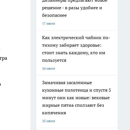
дизайнеры предлагают новое
решение - в разы удобнее и
безопаснее
17 июля
Как электрический чайник по-
тихому забирает здоровье:
м
стоит знать каждому, кто им
тра
пользуется
24 июля
Замачивая засаленные
ю
кухонные полотенца и спустя 5
минут они как новые: вековые
жирные пятна сползают без
кипячения
25 июля