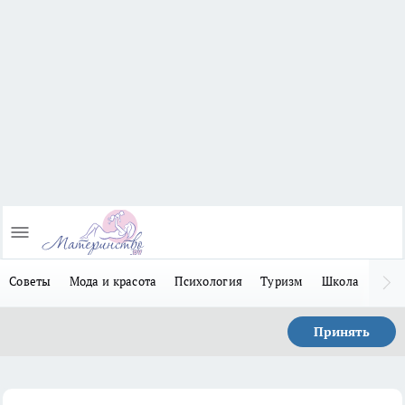
Советы
Мода и красота
Психология
Туризм
Школа
Льго
Принять